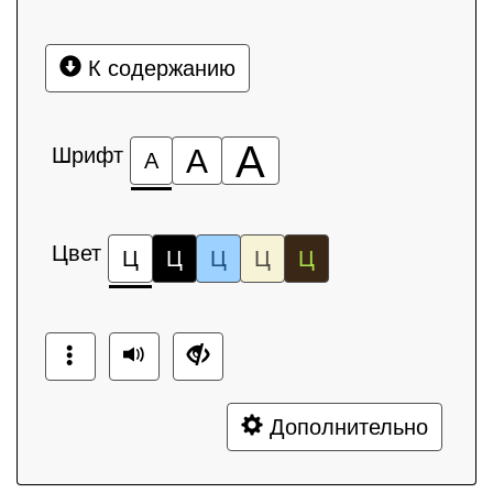
К содержанию
А
Шрифт
А
А
Цвет
Ц
Ц
Ц
Ц
Ц
Дополнительно