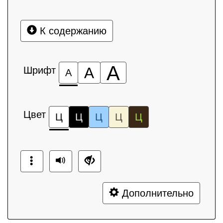
К содержанию
А
Шрифт
А
А
Цвет
Ц
Ц
Ц
Ц
Ц
Дополнительно